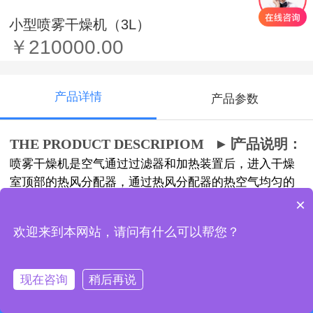
小型喷雾干燥机（3L）
￥210000.00
产品详情
产品参数
THE PRODUCT DESCRIPIOM
►
∣产品说明：
喷雾干燥机是空气通过过滤器和加热装置后，进入干燥
室顶部的热风分配器，通过热风分配器的热空气均匀的
进入干燥室内，并呈螺旋状转动，同时将料液送到装置
×
在干燥室顶部的喷雾头，料液被喷成绩效的雾状液滴，
欢迎来到本网站，请问有什么可以帮您？
使料液和热空气接触的表面积大大增加，水分迅速蒸
发，在极短的时间内干燥成品。较粗的成品由干燥器底
部的收集筒回收，废气由离心风机排出。
现在咨询
稍后再说
电话咨询
QQ客服
在线留言
在线地图
THE MAIN CHARACTERISTICS
►
∣主要特